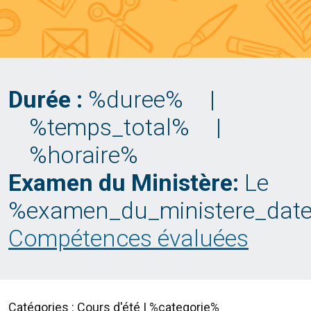
Durée :
%duree%
|
%temps_total%
|
%horaire%
Examen du Ministère:
Le
%examen_du_ministere_dat
Compétences évaluées
Catégories : Cours d'été | %categorie%