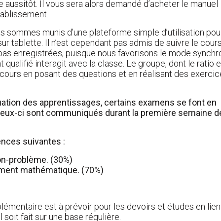
ve aussitôt. Il vous sera alors demandé d’acheter le manuel
tablissement.
ous sommes munis d’une plateforme simple d’utilisation pou
 sur tablette. Il n’est cependant pas admis de suivre le cour
 pas enregistrées, puisque nous favorisons le mode synch
 qualifié interagit avec la classe. Le groupe, dont le ratio 
au cours en posant des questions et en réalisant des exerci
aluation des apprentissages, certains examens se font en
 ceux-ci sont communiqués durant la première semaine d
ences suivantes :
on-problème. (30%)
ement mathématique. (70%)
pplémentaire est à prévoir pour les devoirs et études en lie
l soit fait sur une base régulière.