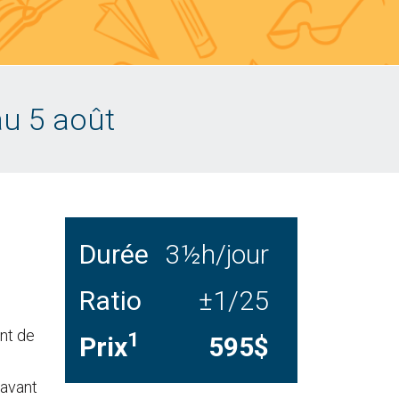
 au 5 août
Durée
3½h/jour
Ratio
±1/25
nt de
1
Prix
595$
 avant