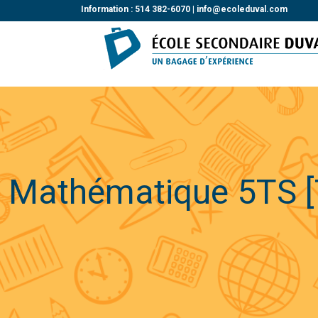
Information : 514 382-6070 |
info@ecoleduval.com
Mathématique 5TS [T