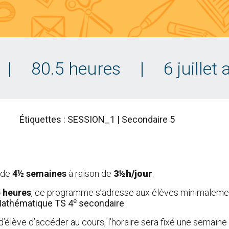
|
80.5 heures
|
6 juillet
Étiquettes : SESSION_1 | Secondaire 5
e de
4½ semaines
à raison de
3½h/jour
.
5 heures
, ce programme s’adresse aux élèves minimaleme
e
athématique TS 4
secondaire
.
d’élève d’accéder au cours, l’horaire sera fixé une semaine