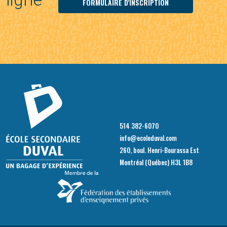
FORMULAIRE D'INSCRIPTION
514 382-6070
info@ecoleduval.com
260, boul. Henri-Bourassa Est
Montréal (Québec) H3L 1B8