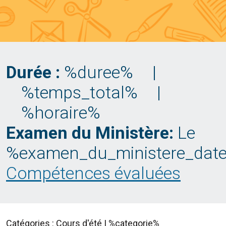
Durée :
%duree%
|
%temps_total%
|
%horaire%
Examen du Ministère:
Le
%examen_du_ministere_dat
Compétences évaluées
Catégories : Cours d'été | %categorie%